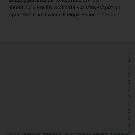
13688:2013 και EN 343:2019 για επαγγελματική
προστατευτική ένδυση.Καθαρό Βάρος: 1,030gr
+
3
0
2
3
2
1
0
2
6
1
3
Πολιτική Απορρήτου
Όροι Χρήσης
Μέθοδοι Αποστολής
Μέθοδοι Πληρωμής
Πολιτική Επιστροφών