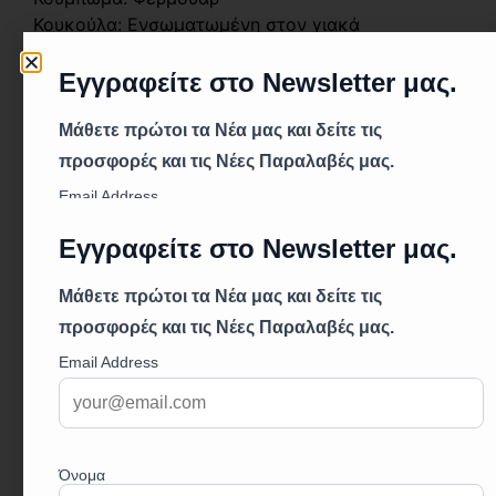
Κουκούλα: Ενσωματωμένη στον γιακά
Μανσέτες: Ελαστικές
Τσέπες: 2 εξωτερικές(μπουφάν), 2
εξωτερικές(παντελόνι)
Αστραγάλοι: Κλείσιμο με κουμπώματα
Μέση: Ελαστική
Πρότυπα: EN ISO 13688:2013, EN 343:2019
(Κλάση 3:1 X, Πλάτος 5.000mm)
Περιγραφή:
Το αδιάβροχο κοστούμι Splash σε μπλε χρώμα
είναι ιδανικό για εργασία σε υγρές ή δύσκολες
καιρικές συνθήκες, προσφέροντας συνδυασμένη
προστασία και άνεση. Το σετ περιλαμβάνει
μπουφάν και παντελόνι, κατασκευασμένα από
ελαφρύ και ανθεκτικό ύφασμα πολυεστέρα/PVC
200g/m². Οι θερμικά σφραγισμένες ραφές
εξασφαλίζουν πλήρη αδιαβροχοποίηση, ενώ η