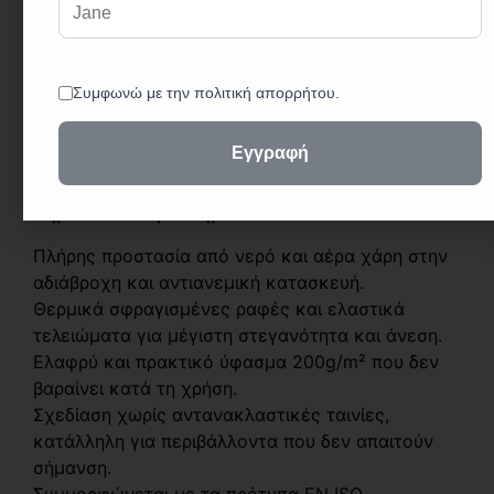
ενσωματωμένη κουκούλα και οι ελαστικές
λεπτομέρειες σε μανσέτες και μέση βελτιώνουν
την εφαρμογή και τη λειτουργικότητα. Το
κοστούμι είναι ιδανικό για καθημερινή χρήση σε
εξωτερικές δραστηριότητες ή εργασία,
συνδυάζοντας αδιάβροχη προστασία με
αντιανεμική δράση.
Σημαντικά Χαρακτηριστικά:
Πλήρης προστασία από νερό και αέρα χάρη στην
αδιάβροχη και αντιανεμική κατασκευή.
Θερμικά σφραγισμένες ραφές και ελαστικά
τελειώματα για μέγιστη στεγανότητα και άνεση.
Ελαφρύ και πρακτικό ύφασμα 200g/m² που δεν
βαραίνει κατά τη χρήση.
Σχεδίαση χωρίς αντανακλαστικές ταινίες,
κατάλληλη για περιβάλλοντα που δεν απαιτούν
σήμανση.
Συμμορφώνεται με τα πρότυπα EN ISO