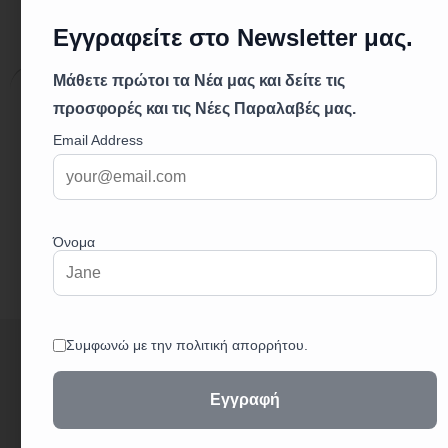
Περιγραφή
Επιπλέον πληροφορίες
Περιγραφή
μηχανισμός κεραμικών δίσκων
δύο έξοδοι ροής, τέσσερις διαδρομές νερού
υποδοχή: G1/2
+
3
0
2