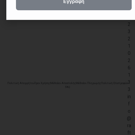
+
3
0
2
3
2
1
0
2
6
1
3
Πολιτική Απορρήτου
Όροι Χρήσης
Μέθοδοι Αποστολής
Μέθοδοι Πληρωμής
Πολιτική Επιστροφών
FAQ
3
in
f
o
@
ra
ft