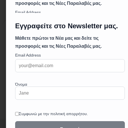
Περιγραφή
Επιπλέον πληροφορίες
Περιγραφή
μηχανισμός κεραμικών δίσκων
διανομέας
περιστρεφόμενο στόμιο
M24×1 ρυθμιστής ροής
υποδοχή: G1/2
σύνδεση ντους: G1/2
στήριγμα για τηλέφωνο