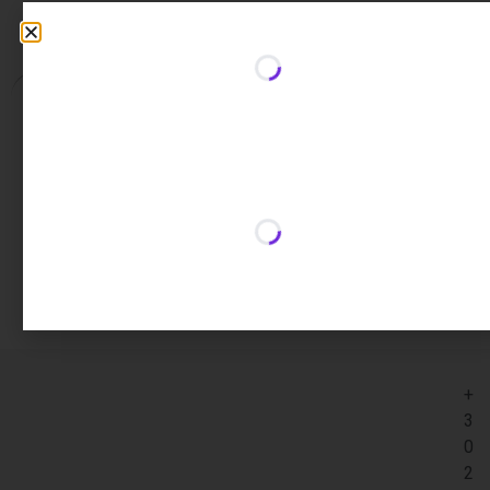
Περιγραφή
Επιπλέον πληροφορίες
Περιγραφή
μηχανισμός κεραμικών δίσκων
ρυθμιστής ροής M24×1
περιλαμβάνεται τηλέφωνο & σπιράλ
+
3
0
2