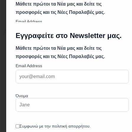
Περιγραφή
Επιπλέον πληροφορίες
Περιγραφή
Μηχανισμός κεραμικών δίσκων
Τοποθέτηση σε τοίχο
Αυτόματος διακόπτης ντους/μπάνιο
M24x1 φίλτρο
G½ απόσταση έκκεντρης σύνδεσης 150 ±
20mm
Δεν περιλαμβάνονται το τηλέφωνο και το
σπιράλ σύνδεσης