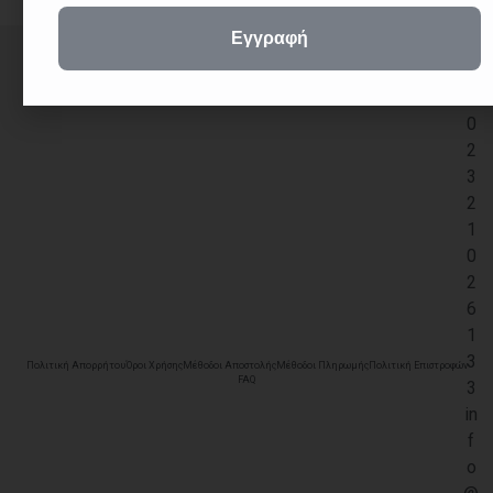
+
3
0
2
3
2
1
0
2
6
1
3
Πολιτική Απορρήτου
Όροι Χρήσης
Μέθοδοι Αποστολής
Μέθοδοι Πληρωμής
Πολιτική Επιστροφών
FAQ
3
in
f
o