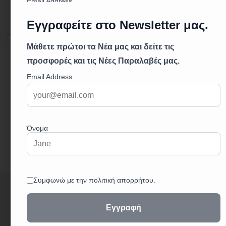
Περιγραφή
Επιπλέον πληροφορίες
Περιγραφή
μηχανισμός κεραμικών δίσκων
αυτόματη βαλβίδα αποστράγγισης G5/4
ρυθμιστής ροής M24×1
εύκαμπτα σπιράλ σύνδεσης G3/8 – M10×1
+
3
0