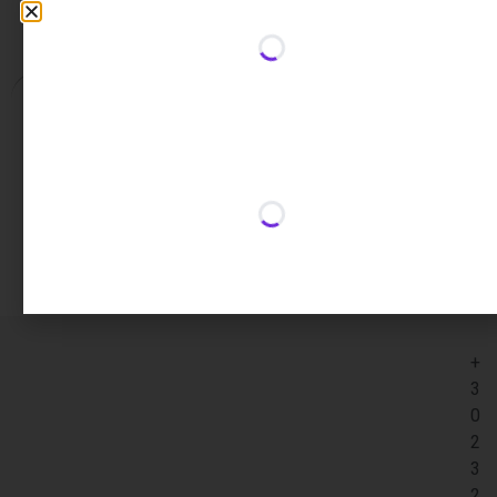
Περιγραφή
Επιπλέον πληροφορίες
Περιγραφή
Διαστάσεις: 70 × 40 × 16 cm
+
3
0
2
3
2