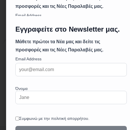
Περιγραφή
Επιπλέον πληροφορίες
Περιγραφή
Ύψος ντουζιέρας 5,5 cm
Οπή βαλβίδας
Ø
90
Δεν συμπεριλαμβάνεται βαλβίδα σιφονιού
Συνδυάζεται μόνο με την βαλβίδα
AKTIVBAL Ø90