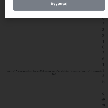
+
3
0
2
3
2
1
0
2
6
1
3
Πολιτική Απορρήτου
Όροι Χρήσης
Μέθοδοι Αποστολής
Μέθοδοι Πληρωμής
Πολιτική Επιστροφών
FAQ
3
in
f
o
@
ra