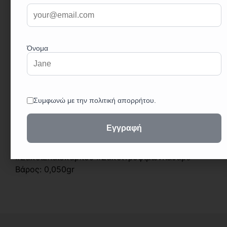
ενσάκιση τροφίμων. Αυτοί οι ανθεκτικοί σάκοι
επιτρέπουν το προϊόν που περιέχουν να αναπνέει
και παρέχουν ασφαλή αποθήκευση. Η υφαντά
υψηλής ποιότητας πολυπροπυλενίου διασφαλίζει
την αντοχή τους στην καθημερινή χρήση.
Σημαντικά Χαρακτηριστικά:
Μαλακή επιφάνεια που δεν τραυματίζει το
περιεχόμενο.
Επάνω μέρος στριφωμένο για ευκολότερο
ράψιμο και επαναχρησιμοποίηση.
Ιδανικοί για αποθήκευση και μεταφορά
γεωργικών προϊόντων.
#ΣάκοιΕλαιοκαρπού #ΣάκοιΤροφίμωνΚαθαρό
Βάρος: 0,050gr