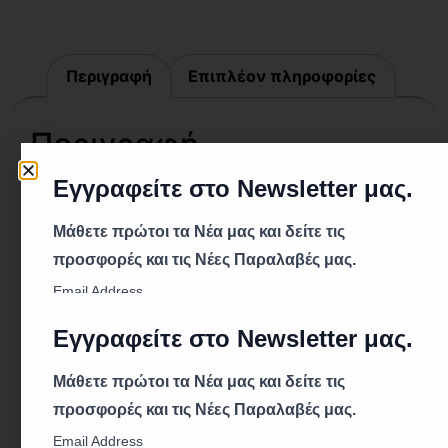
Περιγραφή
Επιπλέον πληροφορίες
Περιγραφή
Τεχνικά Χαρακτηριστικά:
Υλικό: Παρθένο πολυπροπυλένιο
Υφαντά: Υψηλής ποιότητας υφαντά
πολυπροπυλενίου
Διαστάσεις: 55 x 105 cm
Βάρος: 76 gr/τεμ
Χρώμα: Μπεζ με 3 ρίγες
Κατηγορία: Σάκοι Ελαιοκαρπού, Σάκοι Τροφίμων
Περιγραφή:
Οι σάκοι για ελαιοκάρπο είναι κατασκευασμένοι
από παρθένο πολυπροπυλένιο, κατάλληλο για την