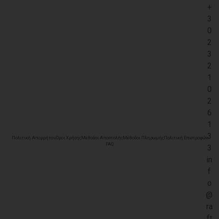
+
3
0
2
3
2
1
0
2
6
1
3
Πολιτική Απορρήτου
Όροι Χρήσης
Μέθοδοι Αποστολής
Μέθοδοι Πληρωμής
Πολιτική Επιστροφών
FAQ
3
in
f
o
@
ra
ft