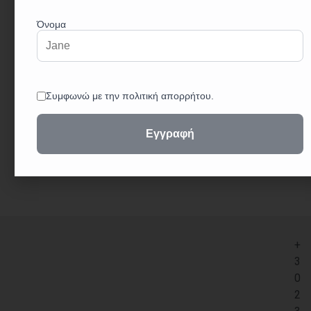
Σημαντικά Χαρακτηριστικά:
Μοντέλο: Τσιμπίδα Σώματος Νο.14, για ευέλικτη
χρήση.
Χρώμα: Μαύρο/Κόκκινο (0464), για ευκρινή
αναγνώριση.
Κατάλληλες για Οχήματα: Κατάλληλες για όλους
τους τύπους οχημάτων.
Εξαιρετική Αντοχή: Κατασκευασμένες για
αξιόπιστη και ανθεκτική χρήση.
+
3
0
2