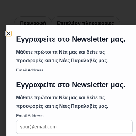
Περιγραφή
Επιπλέον πληροφορίες
Περιγραφή
Τεχνικά Χαρακτηριστικά:
Μοντέλο: Τσιμπίδα Σώματος Νο.14
Χρώμα: Μαύρο/Κόκκινο (0464)
Περιγραφή:
Οι τσιμπίδες σώματος Νο.14 σε χρώμα μαύρο/
κόκκινο (0464) αποτελούν αξιόπιστο εργαλείο
για όλους τους τύπους οχημάτων. Μεγαλύτερες
σε μέγεθος, παρέχουν εξαιρετική ακρίβεια και
αντοχή για ευέλικτη χρήση.