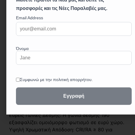
Περιγραφή:
Η λάμπα LED G45 της εταιρείας GEYER αποτελεί
ιδανική επιλογή για οικιακή και επαγγελματική
χρήση. Με κατανάλωση μόλις 5W προσφέρει
ισχυρό φωτισμό, ενώ η χρωματική θερμοκρασία
4000K δημιουργεί φως λευκό με φυσική
απόχρωση. Η βάση E14 είναι κατάλληλη για
ποικίλες συσκευές και φωτιστικά.
Σημαντικά Χαρακτηριστικά:
Ενεργειακή Απόδοση: Κατηγορία A+ για
εξοικονόμηση ενέργειας.
Υψηλή Φωτεινή Ροή: Προσφέρει 470LM για
αποτελεσματικό φωτισμό.
Μεγάλη Διάρκεια Ζωής: Έως 25.000 ώρες
λειτουργίας για μακρά διάρκεια χρήσης.
Ευρείς Γωνίες Δέσμης: Η γωνία δέσμης 190˚
εξασφαλίζει ομοιόμορφο φωτισμό σε ευρύ χώρο.
Υψηλή Χρωματική Απόδοση: CRI/RA ≥ 80 για