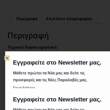
Περιγραφή
Επιπλέον πληροφορίες
Περιγραφή
Τεχνικά Χαρακτηριστικά:
Κατανάλωση: 5W
Φωτεινή Ροή: 470LM
Βάση: E14
Χρωματική Θερμοκρασία: 4000K
Τάση: 180-260VAC
Ενεργειακή Κλάση: A+
CRI/RA: ≥ 80
Ώρες Λειτουργίας: 25.000
Γωνία Δέσμης: 190˚
Εγγύηση: 2 Χρόνια