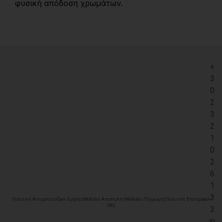
φυσική απόδοση χρωμάτων.
+
3
0
2
3
2
1
0
2
6
1
3
Πολιτική Απορρήτου
Όροι Χρήσης
Μέθοδοι Αποστολής
Μέθοδοι Πληρωμής
Πολιτική Επιστροφών
FAQ
3
in