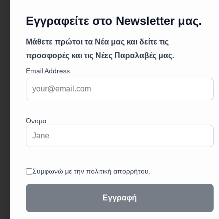
Το MACO ΚΑΤΣΑΒΙΔΙ TORX 8*60 85508 είναι
κατσαβίδι Torx κατασκευασμένο από
επισκληρυμένο ατσάλι Chrome Vanadium (CR-V)
με σατινέ φινίρισμα.
Η μαύρη μαγνητική μύτη προσφέρει εξαιρετική
ακρίβεια και σταθερότητα κατά τη χρήση.
Η αντιολισθητική εργονομική λαβή επιτρέπει
άνετο και ασφαλές κράτημα, ενώ η χρωματική
κωδικοποίηση του μεγέθους διευκολύνει την
αναγνώριση και τη χρήση.
Κωδικός: 85508
Σημαντικά Χαρακτηριστικά:
Σταθερό Κράτημα: Αντιολισθητική εργονομική
λαβή για άνετο κράτημα.
Αντοχή και Αξιοπιστία: Κατασκευασμένο από
επισκληρυμένο ατσάλι CR-V.
Μαγνητική Μύτη: Ευκολία και ακρίβεια στην