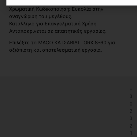
τοποθέτηση των βιδών.
Χρωματική Κωδικοποίηση: Ευκολία στην
αναγνώριση του μεγέθους.
Κατάλληλο για Επαγγελματική Χρήση:
Ανταποκρίνεται σε απαιτητικές εργασίες.
Επιλέξτε το MACO ΚΑΤΣΑΒΙΔΙ TORX 8*60 για
αξιόπιστη και αποτελεσματική εργασία.
+
3
0
2
3
2
1