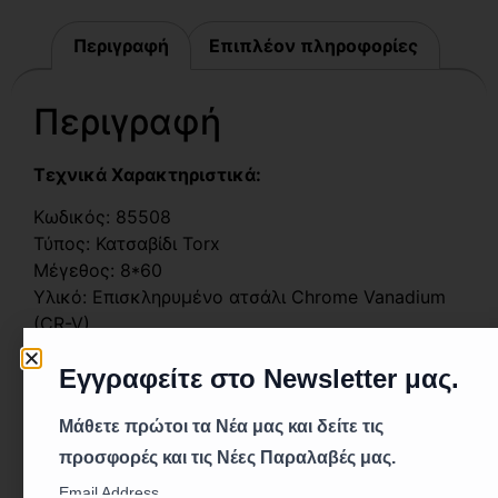
Περιγραφή
Επιπλέον πληροφορίες
Περιγραφή
Τεχνικά Χαρακτηριστικά:
Κωδικός: 85508
Τύπος: Κατσαβίδι Torx
Μέγεθος: 8*60
Υλικό: Επισκληρυμένο ατσάλι Chrome Vanadium
(CR-V)
Φινίρισμα: Σατινέ
Μαγνητική Μύτη: Ναι
Χρωματική Κωδικοποίηση: Ναι
Λαβή: Αντιολισθητική εργονομική λαβή
Περιγραφή: