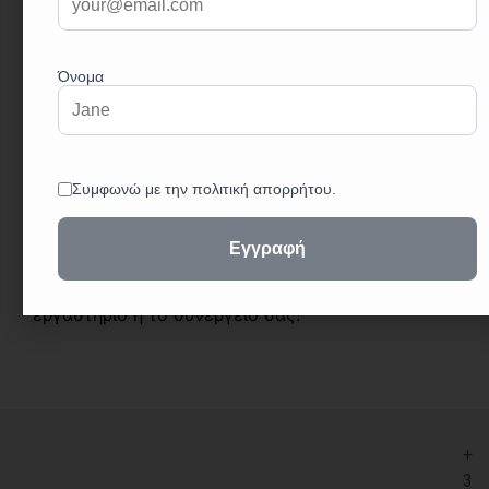
Υλικό Κατασκευής: Ατσάλι χρωμίου – βαναδίου,
για αντοχή και αξιοπιστία.
Μέγεθος: 24x26mm, ιδανικό για σωληνώσεις ή
βίδες αυτοκινήτου.
Εργονομική Λαβή: Η λαβή σχεδιάστηκε για άνετη
και ασφαλή χρήση.
Κατάλληλο για Επαγγελματική Χρήση: Κατάλληλο
για χρήση σε επαγγελματικό περιβάλλον.
Επιλέξτε το MACO ΣΩΛΗΝΩΤΟ ΚΛΕΙΔΙ 24x26mm
για αξιόπιστη και αποτελεσματική χρήση στο
εργαστήριο ή το συνεργείο σας.
+
3