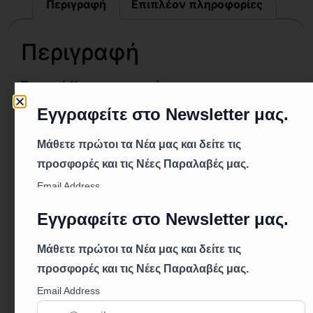
Περιγραφή
Επιπλέον πληροφορίες
Περιγραφή
Τεχνικά Χαρακτηριστικά:
Κωδικός: (Παραλείφθηκε)
Τύπος: Σωληνωτό Κλειδί
Μέγεθος: 24x26mm
Υλικό: Ατσάλι χρωμίου – βαναδίου
Περιγραφή:
Το MACO ΣΩΛΗΝΩΤΟ ΚΛΕΙΔΙ 24x26mm είναι
εργαλείο κατασκευασμένο από ατσάλι χρωμίου –
βαναδίου για μέγιστη διάρκεια ζωής και αντοχή.
Η σχεδίασή του επιτρέπει αποτελεσματική χρήση
σε σωληνώσεις ή βίδες με διαστάσεις 24x26mm.
Σημαντικά Χαρακτηριστικά: