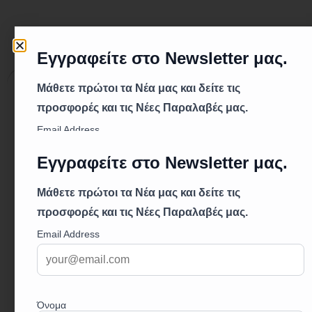
Περιγραφή
Επιπλέον πληροφορίες
Περιγραφή
Τεχνικά Χαρακτηριστικά:
Υλικό: Μεταλλικό
Μέγεθος τσοκ: 16 mm
Περιγραφή:
Το κλειδί για τσοκ δραπανιού της Raider είναι
κατασκευασμένο από ανθεκτικό μεταλλικό υλικό.
Χρησιμοποιείται για την εύκολη τοποθέτηση και
αφαίρεση τσοκ διαμέτρου 16 mm σε διάφορα
δράπανα και εργαλεία ηλεκτρικής και μπαταρίας.
Σημαντικά Χαρακτηριστικά:
Ανθεκτικότητα: Κατασκευασμένο για