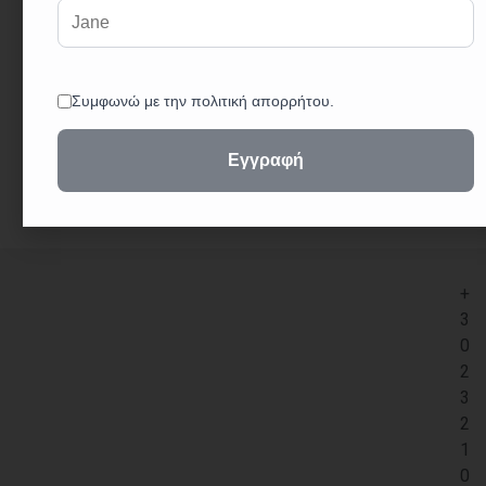
μακροχρόνια αντοχή και αξιοπιστία.
Ευκολία Χρήσης: Παρέχει εύκολη τοποθέτηση και
αφαίρεση τσοκ για γρήγορη αλλαγή εργαλείων.
Πολλαπλή Χρήση: Κατάλληλο για χρήση σε
διάφορα δράπανα και εργαλεία ηλεκτρικής και
μπαταρίας.
+
3
0
2
3
2
1
0