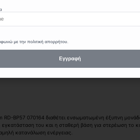
18m RD-BP57 070164 διαθέτει ενσωματωμένη έξυπνη μονά
 εγκατάσταση του και η σταθερή βάση για στερέωση το κα
χαμηλή κατανάλωση ενέργειας.