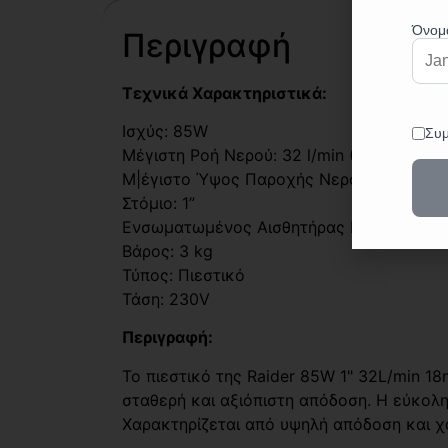
Περιγραφή
Τεχνικά Χαρακτηριστικά:
Ισχύς: 85W
Μέγιστη Ροή Νερού: 32 l/min (1920 l/h)
Μ|έγιστο Ύψος Παροχής Νερού: 18m
Στόμιο: 1”
Ενσωματωμένος Αισθητήρας Νερού
Βάρος: 3 kg
Τύπος: Πιεστικό
Τάση: 230V
Περιγραφή:
Το πιεστικό της Raider 85W 1" 32L/min 
σταθερή και αξιόπιστη απόδοση. Η εύκολη
Χαρακτηρίζεται από υψηλή απόδοση και 