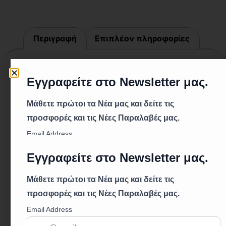
Περιγραφή
Επιπλέον πληροφορίες
Περιγραφή
Τεχνικά Χαρακτηριστικά:
Σειρά: 935
Κωδικός: Νο.120 Διάμετρος: 115 χιλιοστά
Κόκκοι: Silicon Carbite (πυρίτιο) C 24 P
Συνδετικό Υλικό: Ειδικές Ρητίνες
Περιγραφή:
Ο δίσκος διαρκείας σειράς 935 είναι
σχεδιασμένος ειδικά για τη λείανση οπλισμένου
σκυροδέματος, τραχιάς πέτρας και μαρμαρινών
επιφανειών. Με παχύ στρώμα καρβιδίου του
πυριτίου και πολύ σκληρή βάση, προσφέρει