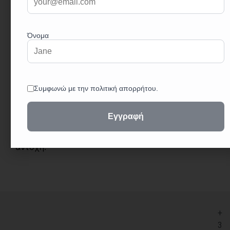
ασύγκριτη απόδοση και αντοχή. Κατάλληλος για
το τρίψιμο μαρμάρου, πέτρας και τσιμέντου,
εξασφαλίζοντας άριστα αποτελέσματα.
Σημαντικά Χαρακτηριστικά:
Υψηλή Απόδοση: Εξαιρετική απόδοση και αντοχή
σε σκληρές εργασίες.
Κατάλληλος για Διάφορες Επιφάνειες: Ιδανικός
για λείανση οπλισμένου σκυροδέματος, τραχιάς
πέτρας και μαρμάρινων επιφανειών. Ανθεκτική
Κατασκευή: Το παχύ στρώμα καρβιδίου πυριτίου
και η σκληρή βάση εξασφαλίζουν μακροχρόνια
αντοχή.
+
3